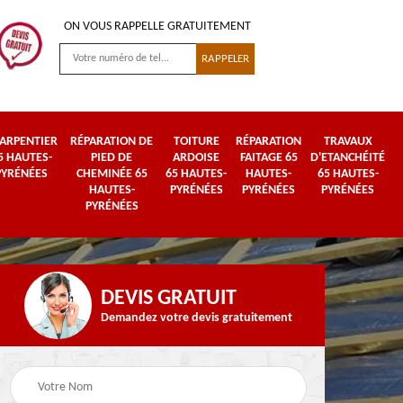
ON VOUS RAPPELLE GRATUITEMENT
ARPENTIER
RÉPARATION DE
TOITURE
RÉPARATION
TRAVAUX
5 HAUTES-
PIED DE
ARDOISE
FAITAGE 65
D'ETANCHÉITÉ
PYRÉNÉES
CHEMINÉE 65
65 HAUTES-
HAUTES-
65 HAUTES-
HAUTES-
PYRÉNÉES
PYRÉNÉES
PYRÉNÉES
PYRÉNÉES
DEVIS GRATUIT
Demandez votre devis gratuitement
Urgence fuite de
es-
Travaux de zinguerie
toiture 65 Hautes-
65 Hautes-Pyrénées