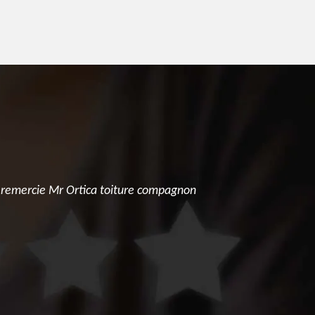
e remercie Mr Ortica toiture compagnon
Une entrepr