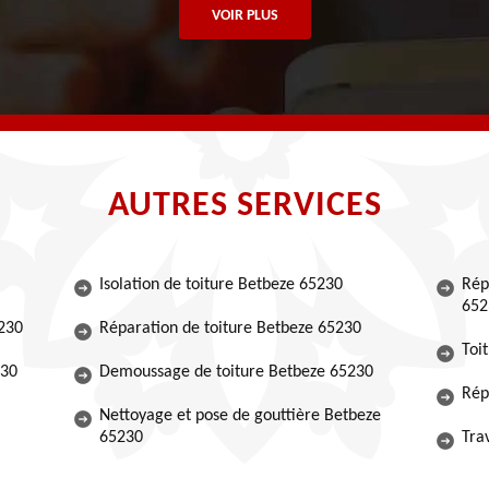
VOIR PLUS
AUTRES SERVICES
Isolation de toiture Betbeze 65230
Rép
652
230
Réparation de toiture Betbeze 65230
Toi
230
Demoussage de toiture Betbeze 65230
Rép
Nettoyage et pose de gouttière Betbeze
65230
Tra