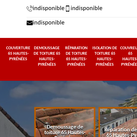
indisponible
indisponible
indisponible
COUVERTURE
DEMOUSSAGE
RÉPARATION
ISOLATION DE
COUVRE
65 HAUTES-
DE TOITURE 65
DE TOITURE
TOITURE 65
65
PYRÉNÉES
HAUTES-
65 HAUTES-
HAUTES-
HAUTES
PYRÉNÉES
PYRÉNÉES
PYRÉNÉES
PYRÉNÉE
Demoussage de
 65 Hautes-
Réparation de
toiture 65 Hautes-
énées
65 Hautes-Py