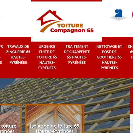
UR
TRAVAUX DE
URGENCE
TRAITEMENT
NETTOYAGE ET
CH
ZINGUERIE 65
FUITE DE
DE CHARPENTE
POSE DE
6
-
HAUTES-
TOITURE 65
65 HAUTES-
GOUTTIÈRE 65
S
PYRÉNÉES
HAUTES-
PYRÉNÉES
HAUTES-
PYRÉNÉES
PYRÉNÉES
 toiture
Isolation de toiture 65
Couvreur 65 Haut
rénées
Hautes-Pyrénées
Pyrénées