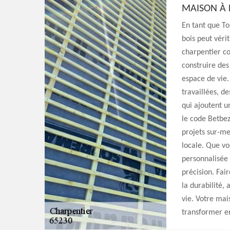
MAISON À 
En tant que To
bois peut vér
charpentier c
construire des
espace de vie
travaillées, de
qui ajoutent 
le code Betbez
projets sur-me
locale. Que vo
personnalisée 
précision. Fai
la durabilité,
vie. Votre mai
transformer en