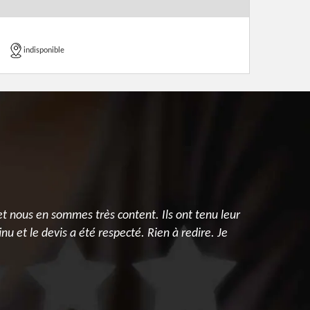
indisponible
et nous en sommes très content. Ils ont tenu leur
Je partage
u et le devis a été respecté. Rien à redire. Je