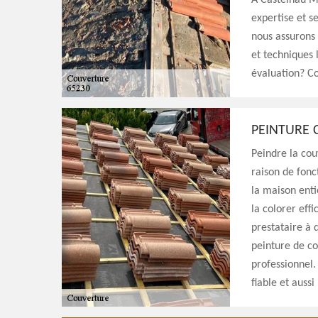
À Castelnau M
expertise et s
nous assurons u
et techniques 
évaluation? Co
PEINTURE
Peindre la cou
raison de fonc
la maison enti
la colorer eff
prestataire à 
peinture de co
professionnel. 
fiable et auss