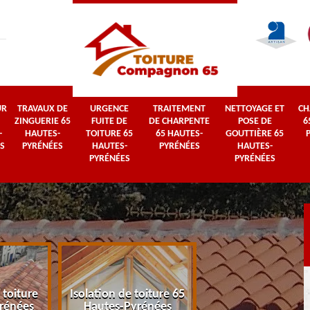
UR
TRAVAUX DE
URGENCE
TRAITEMENT
NETTOYAGE ET
CH
ZINGUERIE 65
FUITE DE
DE CHARPENTE
POSE DE
6
-
HAUTES-
TOITURE 65
65 HAUTES-
GOUTTIÈRE 65
S
PYRÉNÉES
HAUTES-
PYRÉNÉES
HAUTES-
PYRÉNÉES
PYRÉNÉES
 toiture
Isolation de toiture 65
Couvreur 65 Haut
rénées
Hautes-Pyrénées
Pyrénées