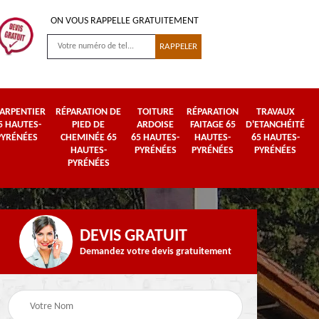
ON VOUS RAPPELLE GRATUITEMENT
ARPENTIER
RÉPARATION DE
TOITURE
RÉPARATION
TRAVAUX
5 HAUTES-
PIED DE
ARDOISE
FAITAGE 65
D'ETANCHÉITÉ
PYRÉNÉES
CHEMINÉE 65
65 HAUTES-
HAUTES-
65 HAUTES-
HAUTES-
PYRÉNÉES
PYRÉNÉES
PYRÉNÉES
PYRÉNÉES
DEVIS GRATUIT
Demandez votre devis gratuitement
Urgence fuite de
es-
Travaux de zinguerie
toiture 65 Hautes-
65 Hautes-Pyrénées