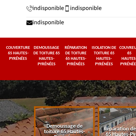
indisponible
indisponible
indisponible
COUVERTURE
DEMOUSSAGE
RÉPARATION
ISOLATION DE
COUVRE
65 HAUTES-
DE TOITURE 65
DE TOITURE
TOITURE 65
65
PYRÉNÉES
HAUTES-
65 HAUTES-
HAUTES-
HAUTES
PYRÉNÉES
PYRÉNÉES
PYRÉNÉES
PYRÉNÉE
Demoussage de
 65 Hautes-
Réparation de
toiture 65 Hautes-
énées
65 Hautes-Py