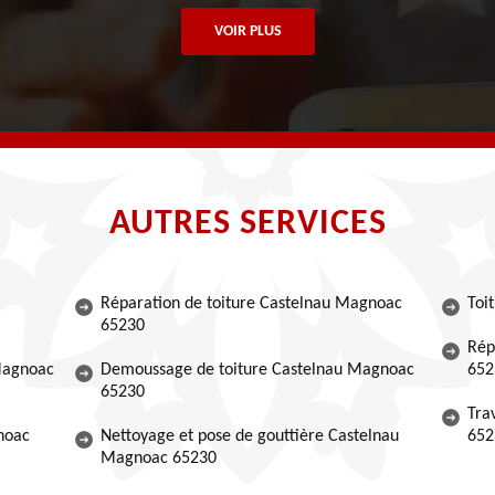
VOIR PLUS
AUTRES SERVICES
Réparation de toiture Castelnau Magnoac
Toi
65230
Rép
 Magnoac
Demoussage de toiture Castelnau Magnoac
652
65230
Tra
noac
Nettoyage et pose de gouttière Castelnau
652
Magnoac 65230