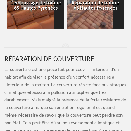
-
Demoussage de toiture
Réparation de toiture
65 Hautes-Pyrénées
65 Hautes-Pyrénées
RÉPARATION DE COUVERTURE
La couverture est une pièce fait pour couvrir l’intérieur d’un
habitat afin de viser la présence d’un confort nécessaire à
l’intérieur de la maison. La couverture résiste face aux attaques
climatiques et aussi à la pollution atmosphérique très
durablement. Mais malgré la présence de la forte résistance de
la couverture ainsi que son entretien régulier, il est quand
même nécessaire de savoir que la couverture peut perdre son
bon état. Cela peut être dû au bouleversement climatique et
peut être aussi par l’ancienneté de la couverture. A ce stade, il