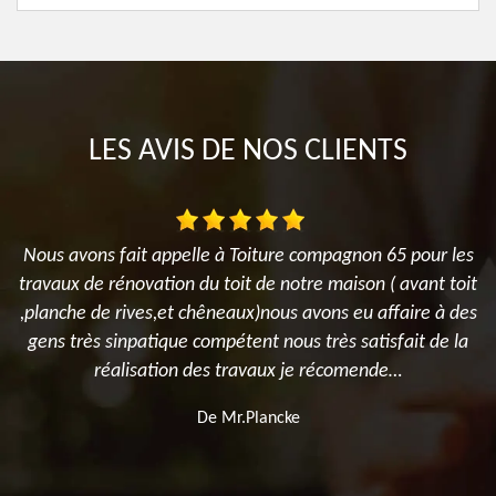
LES AVIS DE NOS CLIENTS
ur
Nous avons fait appelle à Toiture compagnon 65 pour les
travaux de rénovation du toit de notre maison ( avant toit
d
s
,planche de rives,et chêneaux)nous avons eu affaire à des
e
gens très sinpatique compétent nous très satisfait de la
réalisation des travaux je récomende…
s
De Mr.Plancke