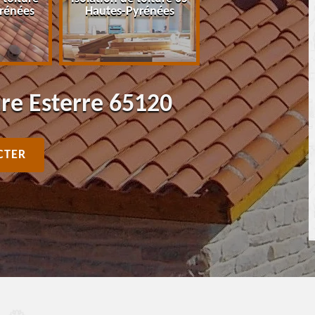
rénées
Hautes-Pyrénées
Pyrénées
ure Esterre 65120
CTER