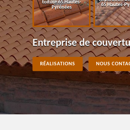
toiture 65 Hautes-
énées
65 Hautes-Py
Pyrénées
Entreprise de couvert
RÉALISATIONS
NOUS CONTA