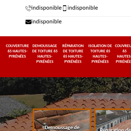
indisponible
indisponible
indisponible
COUVERTURE
DEMOUSSAGE
RÉPARATION
ISOLATION DE
COUVRE
65 HAUTES-
DE TOITURE 65
DE TOITURE
TOITURE 65
65
PYRÉNÉES
HAUTES-
65 HAUTES-
HAUTES-
HAUTES
PYRÉNÉES
PYRÉNÉES
PYRÉNÉES
PYRÉNÉE
Demoussage de
 65 Hautes-
Réparation de