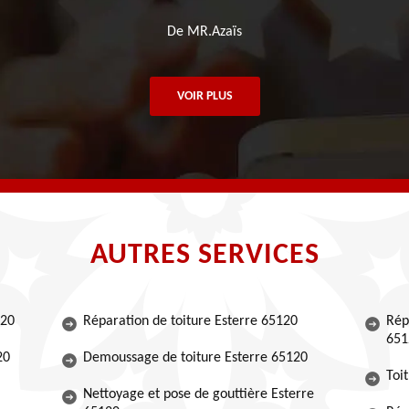
De MR.Azaïs
VOIR PLUS
AUTRES SERVICES
120
Réparation de toiture Esterre 65120
Rép
651
20
Demoussage de toiture Esterre 65120
Toi
Nettoyage et pose de gouttière Esterre