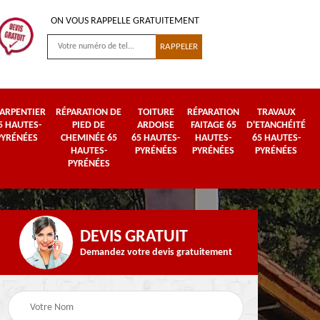
ON VOUS RAPPELLE GRATUITEMENT
ARPENTIER
RÉPARATION DE
TOITURE
RÉPARATION
TRAVAUX
5 HAUTES-
PIED DE
ARDOISE
FAITAGE 65
D'ETANCHÉITÉ
PYRÉNÉES
CHEMINÉE 65
65 HAUTES-
HAUTES-
65 HAUTES-
HAUTES-
PYRÉNÉES
PYRÉNÉES
PYRÉNÉES
PYRÉNÉES
DEVIS GRATUIT
Demandez votre devis gratuitement
Urgence fuite de
es-
Travaux de zinguerie