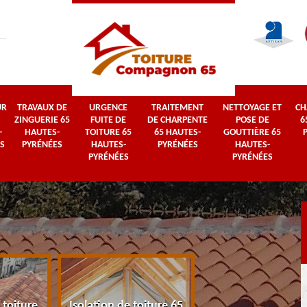
UR
TRAVAUX DE
URGENCE
TRAITEMENT
NETTOYAGE ET
CH
ZINGUERIE 65
FUITE DE
DE CHARPENTE
POSE DE
6
-
HAUTES-
TOITURE 65
65 HAUTES-
GOUTTIÈRE 65
S
PYRÉNÉES
HAUTES-
PYRÉNÉES
HAUTES-
PYRÉNÉES
PYRÉNÉES
 toiture
Isolation de toiture 65
Couvreur 65 Haut