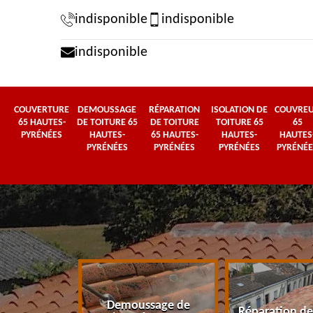
indisponible
indisponible
indisponible
COUVERTURE
DEMOUSSAGE
RÉPARATION
ISOLATION DE
COUVRE
65 HAUTES-
DE TOITURE 65
DE TOITURE
TOITURE 65
65
PYRÉNÉES
HAUTES-
65 HAUTES-
HAUTES-
HAUTES
PYRÉNÉES
PYRÉNÉES
PYRÉNÉES
PYRÉNÉE
Demoussage de
 65 Hautes-
Réparation de