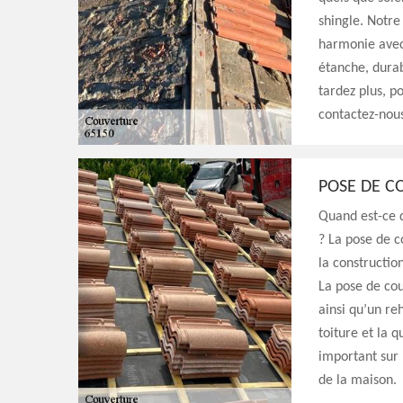
shingle. Notre
harmonie avec
étanche, durab
tardez plus, p
contactez-nou
POSE DE C
Quand est-ce q
? La pose de c
la construction
La pose de co
ainsi qu’un re
toiture et la q
important sur 
de la maison.