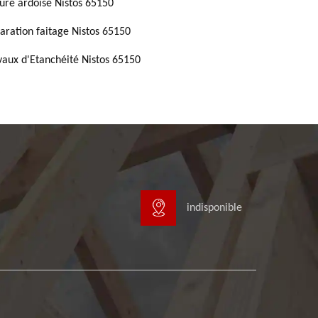
ture ardoise Nistos 65150
aration faitage Nistos 65150
vaux d'Etanchéité Nistos 65150
indisponible