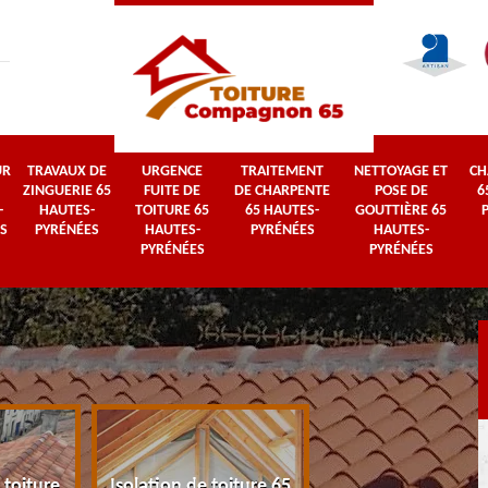
UR
TRAVAUX DE
URGENCE
TRAITEMENT
NETTOYAGE ET
CH
ZINGUERIE 65
FUITE DE
DE CHARPENTE
POSE DE
6
-
HAUTES-
TOITURE 65
65 HAUTES-
GOUTTIÈRE 65
S
PYRÉNÉES
HAUTES-
PYRÉNÉES
HAUTES-
PYRÉNÉES
PYRÉNÉES
 toiture
Isolation de toiture 65
Couvreur 65 Haut