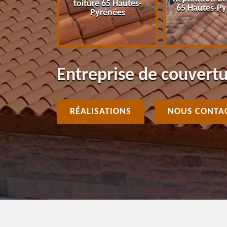
toiture 65 Hautes-
énées
65 Hautes-Py
Pyrénées
Entreprise de couvert
RÉALISATIONS
NOUS CONTA