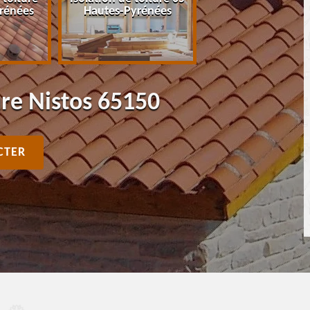
rénées
Hautes-Pyrénées
Pyrénées
ure Nistos 65150
CTER