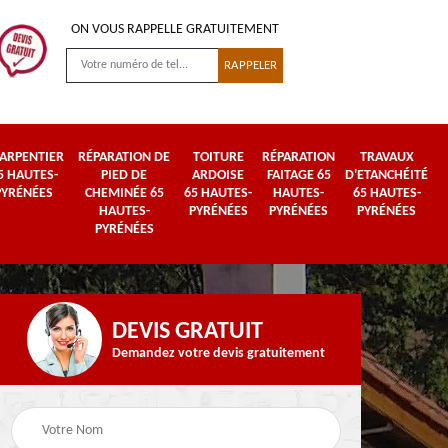
ON VOUS RAPPELLE GRATUITEMENT
ARPENTIER
RÉPARATION DE
TOITURE
RÉPARATION
TRAVAUX
5 HAUTES-
PIED DE
ARDOISE
FAITAGE 65
D'ETANCHÉITÉ
PYRÉNÉES
CHEMINÉE 65
65 HAUTES-
HAUTES-
65 HAUTES-
HAUTES-
PYRÉNÉES
PYRÉNÉES
PYRÉNÉES
PYRÉNÉES
DEVIS GRATUIT
Demandez votre devis gratuitement
Urgence fuite de
es-
Travaux de zinguerie