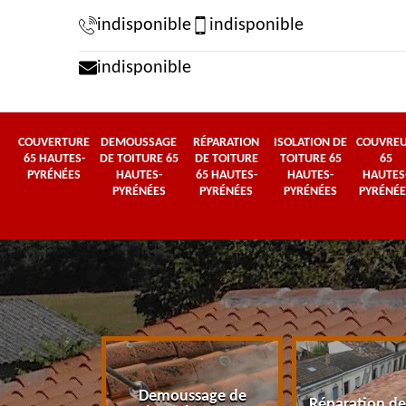
indisponible
indisponible
indisponible
COUVERTURE
DEMOUSSAGE
RÉPARATION
ISOLATION DE
COUVRE
65 HAUTES-
DE TOITURE 65
DE TOITURE
TOITURE 65
65
PYRÉNÉES
HAUTES-
65 HAUTES-
HAUTES-
HAUTES
PYRÉNÉES
PYRÉNÉES
PYRÉNÉES
PYRÉNÉE
Demoussage de
 65 Hautes-
Réparation de