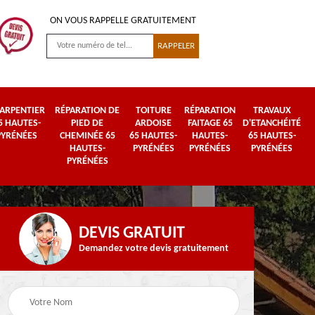
ON VOUS RAPPELLE GRATUITEMENT
ARPENTIER
RÉPARATION DE
TOITURE
RÉPARATION
TRAVAUX
5 HAUTES-
PIED DE
ARDOISE
FAITAGE 65
D'ETANCHÉITÉ
PYRÉNÉES
CHEMINÉE 65
65 HAUTES-
HAUTES-
65 HAUTES-
HAUTES-
PYRÉNÉES
PYRÉNÉES
PYRÉNÉES
PYRÉNÉES
DEVIS GRATUIT
Demandez votre devis gratuitement
Urgence fuite de
es-
Travaux de zinguerie