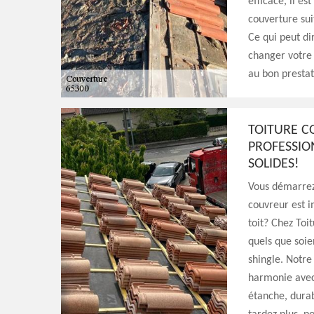
efficace, il es
couverture sui
Ce qui peut di
changer votre 
au bon prestat
TOITURE C
PROFESSIO
SOLIDES!
Vous démarrez 
couvreur est i
toit? Chez Toi
quels que soie
shingle. Notre
harmonie avec
étanche, durab