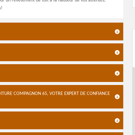
our un revêtement de toit à la hauteur de vos attentes,
s!
TOITURE COMPAGNON 65, VOTRE EXPERT DE CONFIANCE