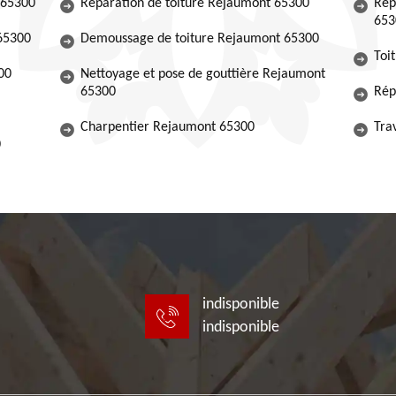
 65300
Réparation de toiture Rejaumont 65300
Rép
653
 65300
Demoussage de toiture Rejaumont 65300
Toi
00
Nettoyage et pose de gouttière Rejaumont
65300
Rép
Charpentier Rejaumont 65300
Tra
0
indisponible
indisponible