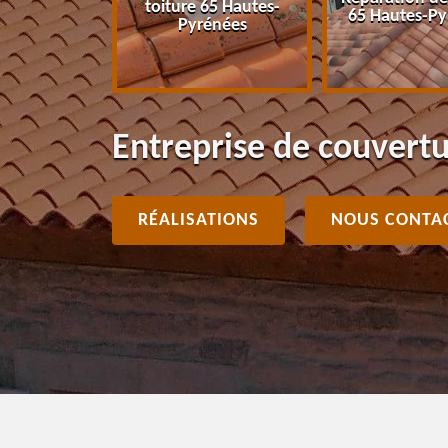
toiture 65 Hautes-
énées
65 Hautes-Py
Pyrénées
Entreprise de couvert
RÉALISATIONS
NOUS CONTA