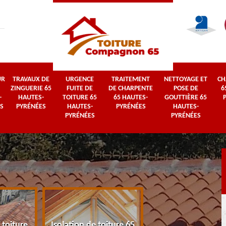
UR
TRAVAUX DE
URGENCE
TRAITEMENT
NETTOYAGE ET
CH
ZINGUERIE 65
FUITE DE
DE CHARPENTE
POSE DE
6
-
HAUTES-
TOITURE 65
65 HAUTES-
GOUTTIÈRE 65
S
PYRÉNÉES
HAUTES-
PYRÉNÉES
HAUTES-
PYRÉNÉES
PYRÉNÉES
 toiture
Isolation de toiture 65
Couvreur 65 Haut