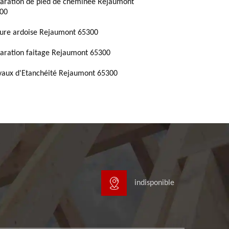
aration de pied de cheminée Rejaumont
00
ture ardoise Rejaumont 65300
aration faitage Rejaumont 65300
vaux d'Etanchéité Rejaumont 65300
indisponible