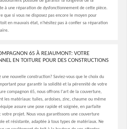
t absolument possible de garantir la longévité de la
te à une réparation de dysfonctionnement de cette pièce.
re que si vous ne disposez pas encore le moyen pour
toit en mauvais état, n’hésitez pas à confier sa réparation
aire.
OMPAGNON 65 À REJAUMONT: VOTRE
NNEL EN TOITURE POUR DES CONSTRUCTIONS
une nouvelle construction? Saviez-vous que le choix du
mportant pour garantir la solidité et la pérennité de votre
ture compagnon 65, nous offrons l'art de la couverture,
nt les matériaux: tuiles, ardoises, zinc, chaume ou même
 équipe assure une pose rapide et soignée, en parfaite
 votre projet. Nous vous garantissons une couverture
le et résistante, adaptée à tous types de matériaux. Ne