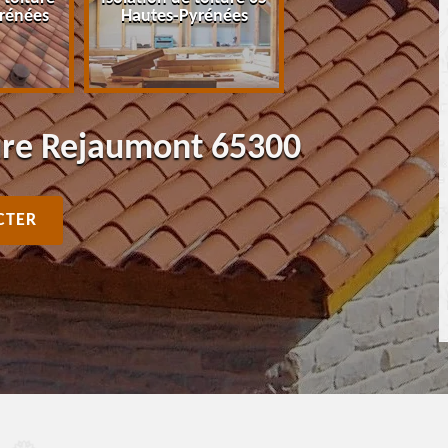
rénées
Hautes-Pyrénées
Pyrénées
ure Rejaumont 65300
CTER