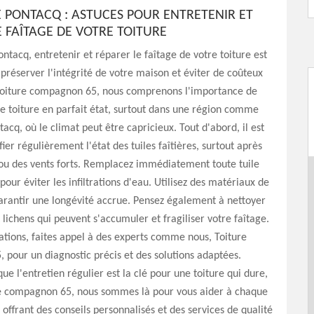
PONTACQ : ASTUCES POUR ENTRETENIR ET
E FAÎTAGE DE VOTRE TOITURE
tacq, entretenir et réparer le faîtage de votre toiture est
 préserver l'intégrité de votre maison et éviter de coûteux
Toiture compagnon 65, nous comprenons l'importance de
e toiture en parfait état, surtout dans une région comme
cq, où le climat peut être capricieux. Tout d'abord, il est
fier régulièrement l'état des tuiles faîtières, surtout après
ou des vents forts. Remplacez immédiatement toute tuile
r éviter les infiltrations d'eau. Utilisez des matériaux de
arantir une longévité accrue. Pensez également à nettoyer
 lichens qui peuvent s'accumuler et fragiliser votre faîtage.
ations, faites appel à des experts comme nous, Toiture
pour un diagnostic précis et des solutions adaptées.
ue l'entretien régulier est la clé pour une toiture qui dure,
re compagnon 65, nous sommes là pour vous aider à chaque
 offrant des conseils personnalisés et des services de qualité