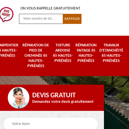
ON VOUS RAPPELLE GRATUITEMENT
ARPENTIER
RÉPARATION DE
TOITURE
RÉPARATION
TRAVAUX
5 HAUTES-
PIED DE
ARDOISE
FAITAGE 65
D'ETANCHÉITÉ
PYRÉNÉES
CHEMINÉE 65
65 HAUTES-
HAUTES-
65 HAUTES-
HAUTES-
PYRÉNÉES
PYRÉNÉES
PYRÉNÉES
PYRÉNÉES
DEVIS GRATUIT
Demandez votre devis gratuitement
Urgence fuite de
es-
Travaux de zinguerie
toiture 65 Hautes-
65 Hautes-Pyrénées