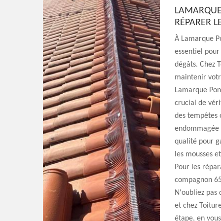
LAMARQUE 
RÉPARER L
À Lamarque Pon
essentiel pour
dégâts. Chez 
maintenir votr
Lamarque Ponta
crucial de véri
des tempêtes 
endommagée pou
qualité pour g
les mousses et
Pour les répar
compagnon 65, 
N'oubliez pas q
et chez Toitu
étape, en vous