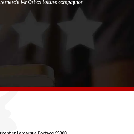
e remercie Mr Ortica toiture compagnon
Prestation 
rpentier Lamarque Pontacq 65380