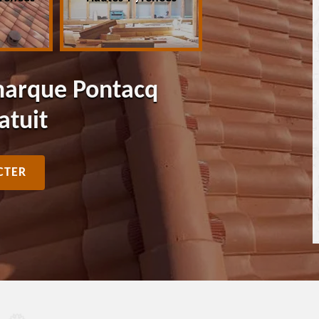
marque Pontacq
atuit
CTER