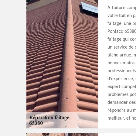
À Toiture com
votre toit en p
faîtage, une p
Pontacq 65380,
faîtage qui co
un service de 
tâche ardue, ma
bonnes mains. 
professionnels
d'expérience,
expert compéte
problèmes pote
demander des d
répondra au mi
meilleur, et n