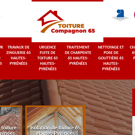
UR
TRAVAUX DE
URGENCE
TRAITEMENT
NETTOYAGE ET
CH
ZINGUERIE 65
FUITE DE
DE CHARPENTE
POSE DE
6
-
HAUTES-
TOITURE 65
65 HAUTES-
GOUTTIÈRE 65
S
PYRÉNÉES
HAUTES-
PYRÉNÉES
HAUTES-
PYRÉNÉES
PYRÉNÉES
 toiture
Isolation de toiture 65
Couvreur 65 Haut
rénées
Hautes-Pyrénées
Pyrénées