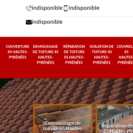
indisponible
indisponible
indisponible
COUVERTURE
DEMOUSSAGE
RÉPARATION
ISOLATION DE
COUVRE
65 HAUTES-
DE TOITURE 65
DE TOITURE
TOITURE 65
65
PYRÉNÉES
HAUTES-
65 HAUTES-
HAUTES-
HAUTES
PYRÉNÉES
PYRÉNÉES
PYRÉNÉES
PYRÉNÉE
Demoussage de
 65 Hautes-
Réparation de
toiture 65 Hautes-
énées
65 Hautes-Py