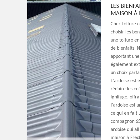
LES BIENF
MAISON À 
Chez Toiture 
choisir les bo
une toiture en
de bienfaits. 
apportant une 
également ext
un choix parfa
L'ardoise est 
réduire les coû
ignifuge, offr
l'ardoise est 
ce qui en fait
compagnon 65, 
ardoise qui al
maison à Frec