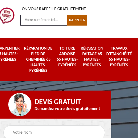
ON VOUS RAPPELLE GRATUITEMENT
ARPENTIER
RÉPARATION DE
TOITURE
RÉPARATION
TRAVAUX
5 HAUTES-
PIED DE
ARDOISE
FAITAGE 65
D'ETANCHÉITÉ
PYRÉNÉES
CHEMINÉE 65
65 HAUTES-
HAUTES-
65 HAUTES-
HAUTES-
PYRÉNÉES
PYRÉNÉES
PYRÉNÉES
PYRÉNÉES
DEVIS GRATUIT
Demandez votre devis gratuitement
Urgence fuite de
es-
Travaux de zinguerie
toiture 65 Hautes-
65 Hautes-Pyrénées