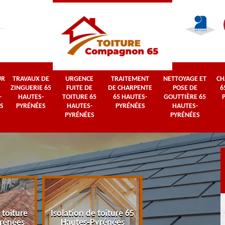
UR
TRAVAUX DE
URGENCE
TRAITEMENT
NETTOYAGE ET
CH
ZINGUERIE 65
FUITE DE
DE CHARPENTE
POSE DE
6
-
HAUTES-
TOITURE 65
65 HAUTES-
GOUTTIÈRE 65
S
PYRÉNÉES
HAUTES-
PYRÉNÉES
HAUTES-
PYRÉNÉES
PYRÉNÉES
 toiture
Isolation de toiture 65
Couvreur 65 Haut
rénées
Hautes-Pyrénées
Pyrénées