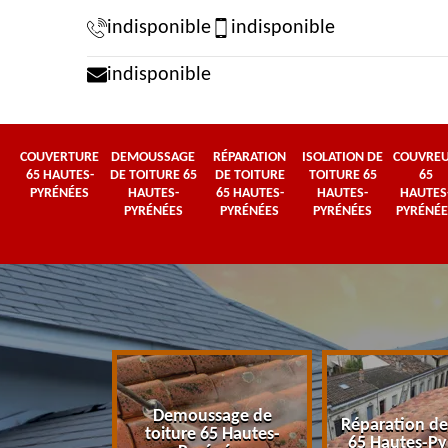
indisponible
indisponible
indisponible
COUVERTURE
DEMOUSSAGE
RÉPARATION
ISOLATION DE
COUVRE
65 HAUTES-
DE TOITURE 65
DE TOITURE
TOITURE 65
65
PYRÉNÉES
HAUTES-
65 HAUTES-
HAUTES-
HAUTES
PYRÉNÉES
PYRÉNÉES
PYRÉNÉES
PYRÉNÉE
Demoussage de
 65 Hautes-
Réparation de
toiture 65 Hautes-
énées
65 Hautes-Py