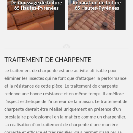
-
Demoussage de toiture
Réparation de toiture
65 Hautes-Pyrénées
65 Hautes-Pyrénées
TRAITEMENT DE CHARPENTE
Le traitement de charpente est une activité utilisable pour
éliminer les insectes qui ne font que d’attaquer la performance
et la résistance de cette pièce. Le traitement de charpente
redonne une bonne résistance et en même temps, il améliore
l’aspect esthétique de l’intérieur de la maison. Le traitement de
charpente devrait être réalisé uniquement en présence d’un
prestataire professionnel en la matière comme un charpentier.
La réalisation d’un traitement de charpente d’une manière
correcte et efficace et très régulier vous permet d’assurer sa