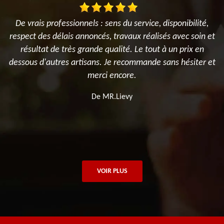
De vrais professionnels : sens du service, disponibilité,
N
il
respect des délais annoncés, travaux réalisés avec soin et
t
il
résultat de très grande qualité. Le tout à un prix en
,
me
dessous d'autres artisans. Je recommande sans hésiter et
s
merci encore.
De MR.Lievy
VOIR PLUS