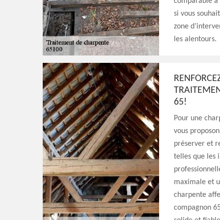
comparable à l
si vous souhai
zone d’interve
les alentours.
RENFORCEZ
TRAITEMEN
65!
Pour une char
vous proposon
préserver et r
telles que les
professionnell
maximale et un
charpente affe
compagnon 65 