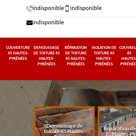
indisponible
indisponible
indisponible
COUVERTURE
DEMOUSSAGE
RÉPARATION
ISOLATION DE
COUVRE
65 HAUTES-
DE TOITURE 65
DE TOITURE
TOITURE 65
65
PYRÉNÉES
HAUTES-
65 HAUTES-
HAUTES-
HAUTES
PYRÉNÉES
PYRÉNÉES
PYRÉNÉES
PYRÉNÉE
Demoussage de
 65 Hautes-
Réparation de
toiture 65 Hautes-
énées
65 Hautes-Py