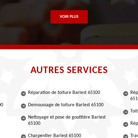
VOIR PLUS
AUTRES SERVICES
Réparation de toiture Barlest 65100
Rép
651
00
Demoussage de toiture Barlest 65100
Toi
Nettoyage et pose de gouttière Barlest
65100
Rép
Charpentier Barlest 65100
Tra