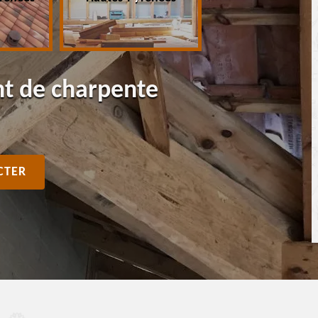
nt de charpente
CTER