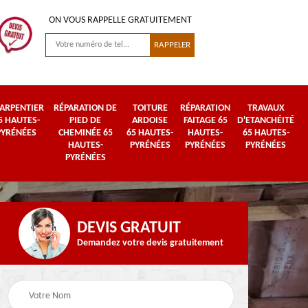
ON VOUS RAPPELLE GRATUITEMENT
ARPENTIER
RÉPARATION DE
TOITURE
RÉPARATION
TRAVAUX
5 HAUTES-
PIED DE
ARDOISE
FAITAGE 65
D'ETANCHÉITÉ
PYRÉNÉES
CHEMINÉE 65
65 HAUTES-
HAUTES-
65 HAUTES-
HAUTES-
PYRÉNÉES
PYRÉNÉES
PYRÉNÉES
PYRÉNÉES
DEVIS GRATUIT
Demandez votre devis gratuitement
Urgence fuite de
es-
Travaux de zinguerie
toiture 65 Hautes-
65 Hautes-Pyrénées