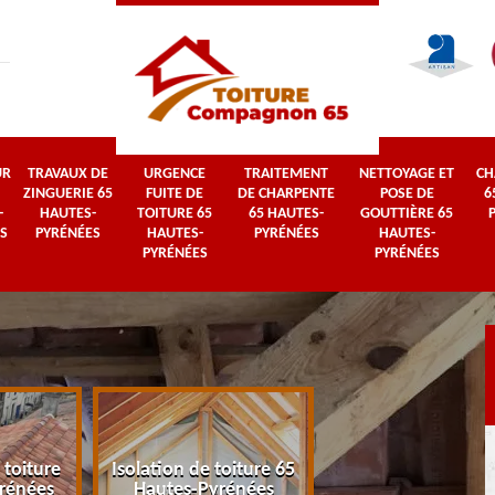
UR
TRAVAUX DE
URGENCE
TRAITEMENT
NETTOYAGE ET
CH
ZINGUERIE 65
FUITE DE
DE CHARPENTE
POSE DE
6
-
HAUTES-
TOITURE 65
65 HAUTES-
GOUTTIÈRE 65
S
PYRÉNÉES
HAUTES-
PYRÉNÉES
HAUTES-
PYRÉNÉES
PYRÉNÉES
 toiture
Isolation de toiture 65
Couvreur 65 Haut
rénées
Hautes-Pyrénées
Pyrénées