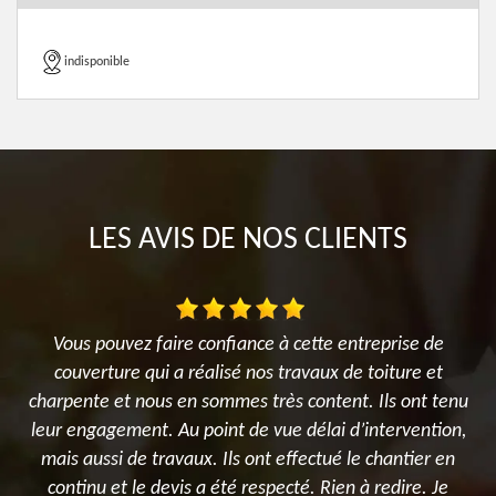
indisponible
LES AVIS DE NOS CLIENTS
ur
Vous pouvez faire confiance à cette entreprise de
couverture qui a réalisé nos travaux de toiture et
d
s
charpente et nous en sommes très content. Ils ont tenu
e
leur engagement. Au point de vue délai d’intervention,
mais aussi de travaux. Ils ont effectué le chantier en
s
continu et le devis a été respecté. Rien à redire. Je