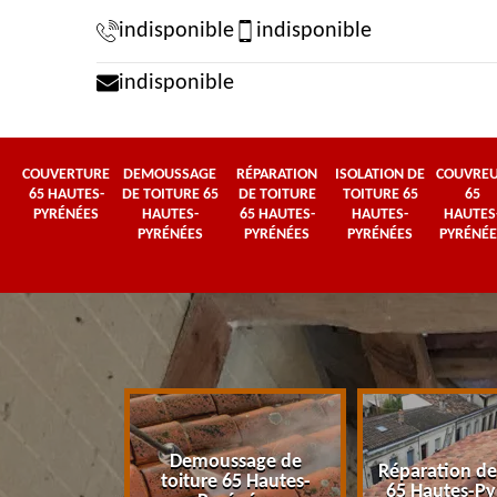
indisponible
indisponible
indisponible
COUVERTURE
DEMOUSSAGE
RÉPARATION
ISOLATION DE
COUVRE
65 HAUTES-
DE TOITURE 65
DE TOITURE
TOITURE 65
65
PYRÉNÉES
HAUTES-
65 HAUTES-
HAUTES-
HAUTES
PYRÉNÉES
PYRÉNÉES
PYRÉNÉES
PYRÉNÉE
Demoussage de
 65 Hautes-
Réparation de
toiture 65 Hautes-
énées
65 Hautes-Py