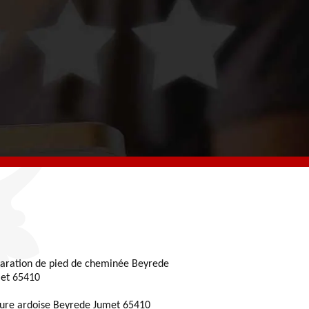
aration de pied de cheminée Beyrede
et 65410
ture ardoise Beyrede Jumet 65410