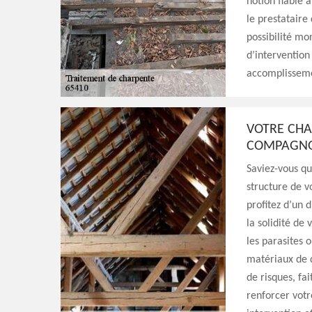
notion fiable a
le prestataire
possibilité mo
d’intervention
accomplisseme
VOTRE CHA
COMPAGNON
Saviez-vous q
structure de v
profitez d’un 
la solidité de
les parasites 
matériaux de q
de risques, fa
renforcer votr