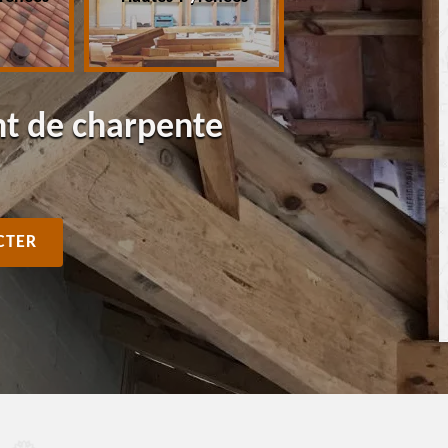
nt de charpente
CTER