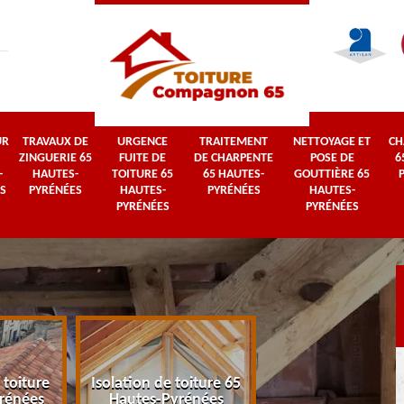
UR
TRAVAUX DE
URGENCE
TRAITEMENT
NETTOYAGE ET
CH
ZINGUERIE 65
FUITE DE
DE CHARPENTE
POSE DE
6
-
HAUTES-
TOITURE 65
65 HAUTES-
GOUTTIÈRE 65
S
PYRÉNÉES
HAUTES-
PYRÉNÉES
HAUTES-
PYRÉNÉES
PYRÉNÉES
 toiture
Isolation de toiture 65
Couvreur 65 Haut
rénées
Hautes-Pyrénées
Pyrénées