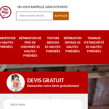
ON VOUS RAPPELLE GRATUITEMENT
ARPENTIER
RÉPARATION DE
TOITURE
RÉPARATION
TRAVAUX
5 HAUTES-
PIED DE
ARDOISE
FAITAGE 65
D'ETANCHÉITÉ
PYRÉNÉES
CHEMINÉE 65
65 HAUTES-
HAUTES-
65 HAUTES-
HAUTES-
PYRÉNÉES
PYRÉNÉES
PYRÉNÉES
PYRÉNÉES
DEVIS GRATUIT
Demandez votre devis gratuitement
Urgence fuite de
es-
Travaux de zinguerie
toiture 65 Hautes-
65 Hautes-Pyrénées