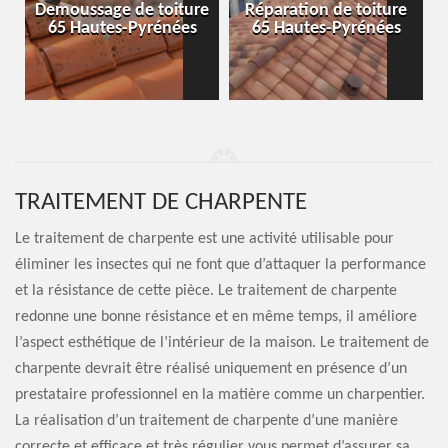
-
Demoussage de toiture
Réparation de toiture
65 Hautes-Pyrénées
65 Hautes-Pyrénées
TRAITEMENT DE CHARPENTE
Le traitement de charpente est une activité utilisable pour
éliminer les insectes qui ne font que d’attaquer la performance
et la résistance de cette pièce. Le traitement de charpente
redonne une bonne résistance et en même temps, il améliore
l’aspect esthétique de l’intérieur de la maison. Le traitement de
charpente devrait être réalisé uniquement en présence d’un
prestataire professionnel en la matière comme un charpentier.
La réalisation d’un traitement de charpente d’une manière
correcte et efficace et très régulier vous permet d’assurer sa