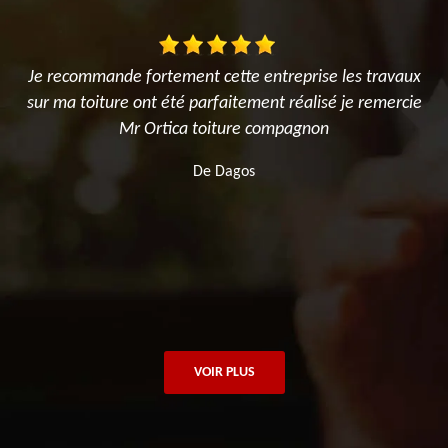
es
Je recommande fortement cette entreprise les travaux
J
x
sur ma toiture ont été parfaitement réalisé je remercie
P
Mr Ortica toiture compagnon
nt
M
De Dagos
s
t
VOIR PLUS