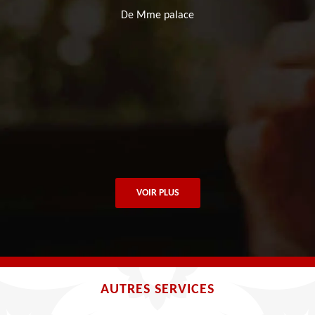
d
De Mme palace
 !
VOIR PLUS
AUTRES SERVICES