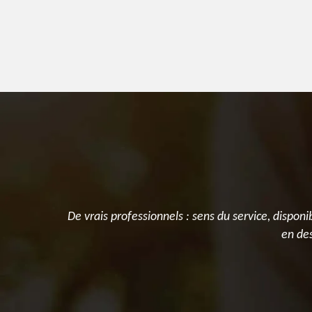
fuites
De vrais professionnels : sens du service, disponi
ent contact
en des
andons cette