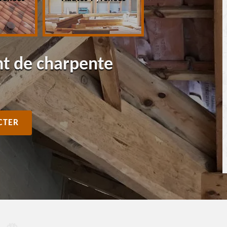
nt de charpente
CTER