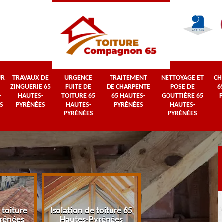
UR
TRAVAUX DE
URGENCE
TRAITEMENT
NETTOYAGE ET
CH
ZINGUERIE 65
FUITE DE
DE CHARPENTE
POSE DE
6
-
HAUTES-
TOITURE 65
65 HAUTES-
GOUTTIÈRE 65
S
PYRÉNÉES
HAUTES-
PYRÉNÉES
HAUTES-
PYRÉNÉES
PYRÉNÉES
 toiture
Isolation de toiture 65
Couvreur 65 Haut
rénées
Hautes-Pyrénées
Pyrénées