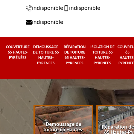
indisponible
indisponible
indisponible
COUVERTURE
DEMOUSSAGE
RÉPARATION
ISOLATION DE
COUVRE
65 HAUTES-
DE TOITURE 65
DE TOITURE
TOITURE 65
65
PYRÉNÉES
HAUTES-
65 HAUTES-
HAUTES-
HAUTES
PYRÉNÉES
PYRÉNÉES
PYRÉNÉES
PYRÉNÉE
Demoussage de
 65 Hautes-
Réparation de
toiture 65 Hautes-
énées
65 Hautes-Py