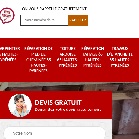
ON VOUS RAPPELLE GRATUITEMENT
ARPENTIER
RÉPARATION DE
TOITURE
RÉPARATION
TRAVAUX
5 HAUTES-
PIED DE
ARDOISE
FAITAGE 65
D'ETANCHÉITÉ
PYRÉNÉES
CHEMINÉE 65
65 HAUTES-
HAUTES-
65 HAUTES-
HAUTES-
PYRÉNÉES
PYRÉNÉES
PYRÉNÉES
PYRÉNÉES
DEVIS GRATUIT
Demandez votre devis gratuitement
Urgence fuite de
es-
Travaux de zinguerie
toiture 65 Hautes-
65 Hautes-Pyrénées