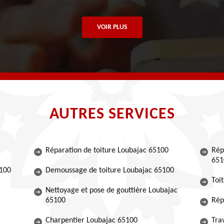
VOIR PLUS
AUTRES SERVICES
Réparation de toiture Loubajac 65100
Rép
651
5100
Demoussage de toiture Loubajac 65100
Toi
Nettoyage et pose de gouttière Loubajac
65100
Rép
Charpentier Loubajac 65100
Tra