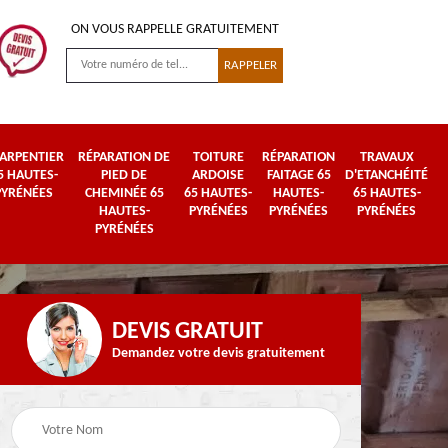
ON VOUS RAPPELLE GRATUITEMENT
ARPENTIER
RÉPARATION DE
TOITURE
RÉPARATION
TRAVAUX
5 HAUTES-
PIED DE
ARDOISE
FAITAGE 65
D'ETANCHÉITÉ
PYRÉNÉES
CHEMINÉE 65
65 HAUTES-
HAUTES-
65 HAUTES-
HAUTES-
PYRÉNÉES
PYRÉNÉES
PYRÉNÉES
PYRÉNÉES
DEVIS GRATUIT
Demandez votre devis gratuitement
Urgence fuite de
es-
Travaux de zinguerie
toiture 65 Hautes-
65 Hautes-Pyrénées