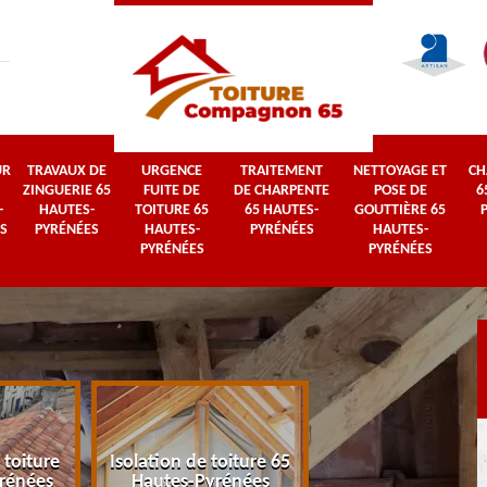
UR
TRAVAUX DE
URGENCE
TRAITEMENT
NETTOYAGE ET
CH
ZINGUERIE 65
FUITE DE
DE CHARPENTE
POSE DE
6
-
HAUTES-
TOITURE 65
65 HAUTES-
GOUTTIÈRE 65
S
PYRÉNÉES
HAUTES-
PYRÉNÉES
HAUTES-
PYRÉNÉES
PYRÉNÉES
 toiture
Isolation de toiture 65
Couvreur 65 Haut
rénées
Hautes-Pyrénées
Pyrénées