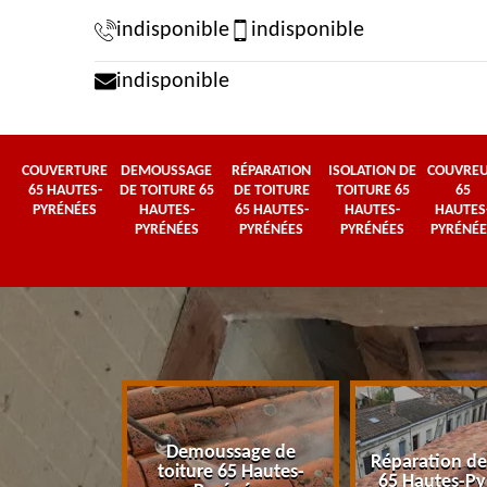
indisponible
indisponible
indisponible
COUVERTURE
DEMOUSSAGE
RÉPARATION
ISOLATION DE
COUVRE
65 HAUTES-
DE TOITURE 65
DE TOITURE
TOITURE 65
65
PYRÉNÉES
HAUTES-
65 HAUTES-
HAUTES-
HAUTES
PYRÉNÉES
PYRÉNÉES
PYRÉNÉES
PYRÉNÉE
Demoussage de
 65 Hautes-
Réparation de
toiture 65 Hautes-
énées
65 Hautes-Py