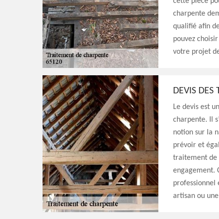
cette pièce po
charpente dema
qualifié afin 
pouvez choisir
votre projet d
DEVIS DES
Le devis est u
charpente. Il 
notion sur la 
prévoir et éga
traitement de 
engagement. Ce
professionnel
artisan ou une