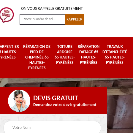
ON VOUS RAPPELLE GRATUITEMENT
ARPENTIER
RÉPARATION DE
TOITURE
RÉPARATION
TRAVAUX
5 HAUTES-
PIED DE
ARDOISE
FAITAGE 65
D'ETANCHÉITÉ
PYRÉNÉES
CHEMINÉE 65
65 HAUTES-
HAUTES-
65 HAUTES-
HAUTES-
PYRÉNÉES
PYRÉNÉES
PYRÉNÉES
PYRÉNÉES
DEVIS GRATUIT
Demandez votre devis gratuitement
Urgence fuite de
es-
Travaux de zinguerie
toiture 65 Hautes-
65 Hautes-Pyrénées