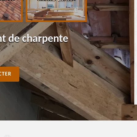
nt de charpente
CTER