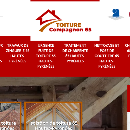
UR
TRAVAUX DE
URGENCE
TRAITEMENT
NETTOYAGE ET
CH
ZINGUERIE 65
FUITE DE
DE CHARPENTE
POSE DE
6
-
HAUTES-
TOITURE 65
65 HAUTES-
GOUTTIÈRE 65
S
PYRÉNÉES
HAUTES-
PYRÉNÉES
HAUTES-
PYRÉNÉES
PYRÉNÉES
 toiture
Isolation de toiture 65
Couvreur 65 Haut
rénées
Hautes-Pyrénées
Pyrénées