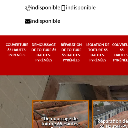
indisponible
indisponible
indisponible
COUVERTURE
DEMOUSSAGE
RÉPARATION
ISOLATION DE
COUVRE
65 HAUTES-
DE TOITURE 65
DE TOITURE
TOITURE 65
65
PYRÉNÉES
HAUTES-
65 HAUTES-
HAUTES-
HAUTES
PYRÉNÉES
PYRÉNÉES
PYRÉNÉES
PYRÉNÉE
Demoussage de
 65 Hautes-
Réparation de
toiture 65 Hautes-
énées
65 Hautes-Py