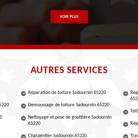
VOIR PLUS
AUTRES SERVICES
Réparation de toiture Sadournin 65220
Rép
652
65220
Demoussage de toiture Sadournin 65220
Toi
20
Nettoyage et pose de gouttière Sadournin
65220
Rép
Charpentier Sadournin 65220
Tra