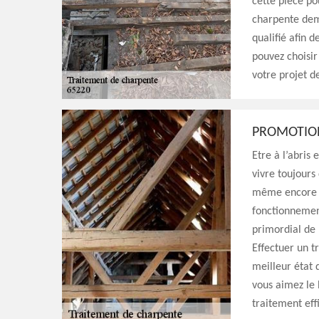
cette pièce po
charpente dema
qualifié afin 
pouvez choisir
votre projet d
PROMOTION
Etre à l’abris
vivre toujours
même encore pl
fonctionnement
primordial de 
Effectuer un 
meilleur état 
vous aimez le 
traitement eff