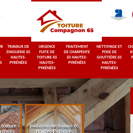
UR
TRAVAUX DE
URGENCE
TRAITEMENT
NETTOYAGE ET
CH
ZINGUERIE 65
FUITE DE
DE CHARPENTE
POSE DE
6
-
HAUTES-
TOITURE 65
65 HAUTES-
GOUTTIÈRE 65
S
PYRÉNÉES
HAUTES-
PYRÉNÉES
HAUTES-
PYRÉNÉES
PYRÉNÉES
 toiture
Isolation de toiture 65
Couvreur 65 Haut
rénées
Hautes-Pyrénées
Pyrénées