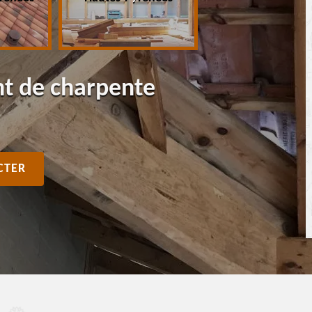
nt de charpente
CTER