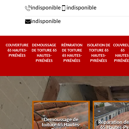
indisponible
indisponible
indisponible
COUVERTURE
DEMOUSSAGE
RÉPARATION
ISOLATION DE
COUVRE
65 HAUTES-
DE TOITURE 65
DE TOITURE
TOITURE 65
65
PYRÉNÉES
HAUTES-
65 HAUTES-
HAUTES-
HAUTES
PYRÉNÉES
PYRÉNÉES
PYRÉNÉES
PYRÉNÉE
Demoussage de
 65 Hautes-
Réparation de
toiture 65 Hautes-
énées
65 Hautes-Py