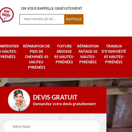
ON VOUS RAPPELLE GRATUITEMENT
ARPENTIER
RÉPARATION DE
TOITURE
RÉPARATION
TRAVAUX
5 HAUTES-
PIED DE
ARDOISE
FAITAGE 65
D'ETANCHÉITÉ
PYRÉNÉES
CHEMINÉE 65
65 HAUTES-
HAUTES-
65 HAUTES-
HAUTES-
PYRÉNÉES
PYRÉNÉES
PYRÉNÉES
PYRÉNÉES
DEVIS GRATUIT
Demandez votre devis gratuitement
Urgence fuite de
es-
Travaux de zinguerie
toiture 65 Hautes-
65 Hautes-Pyrénées