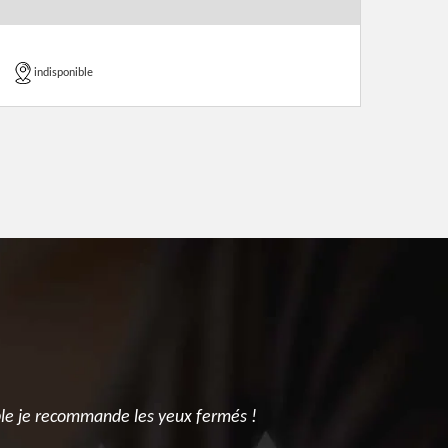
indisponible
able je recommande les yeux fermés !
Je partage 