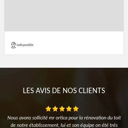
indisponible
LES AVIS DE NOS CLIENTS
ur
Nous avons sollicité mr ortica pour la rénovation du toit
de notre établissement, lui et son équipe on été très
f