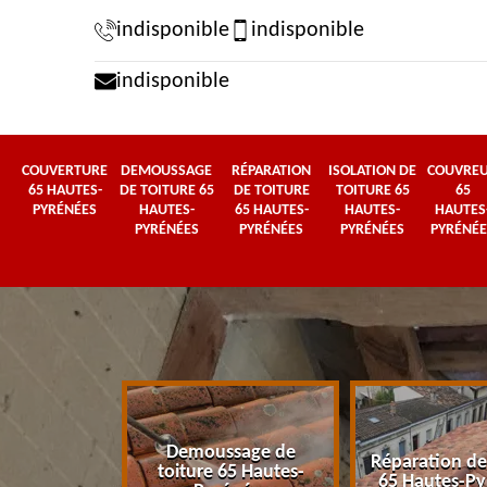
indisponible
indisponible
indisponible
COUVERTURE
DEMOUSSAGE
RÉPARATION
ISOLATION DE
COUVRE
65 HAUTES-
DE TOITURE 65
DE TOITURE
TOITURE 65
65
PYRÉNÉES
HAUTES-
65 HAUTES-
HAUTES-
HAUTES
PYRÉNÉES
PYRÉNÉES
PYRÉNÉES
PYRÉNÉE
Demoussage de
 65 Hautes-
Réparation de
toiture 65 Hautes-
énées
65 Hautes-Py