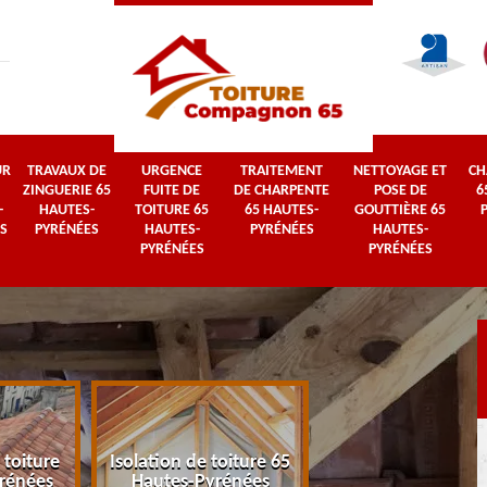
UR
TRAVAUX DE
URGENCE
TRAITEMENT
NETTOYAGE ET
CH
ZINGUERIE 65
FUITE DE
DE CHARPENTE
POSE DE
6
-
HAUTES-
TOITURE 65
65 HAUTES-
GOUTTIÈRE 65
S
PYRÉNÉES
HAUTES-
PYRÉNÉES
HAUTES-
PYRÉNÉES
PYRÉNÉES
 toiture
Isolation de toiture 65
Couvreur 65 Haut
rénées
Hautes-Pyrénées
Pyrénées