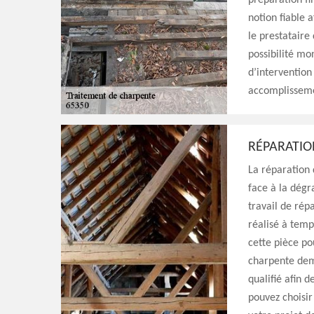
préparation f
notion fiable a
le prestataire
possibilité mo
d’intervention
accomplisseme
RÉPARATIO
La réparation 
face à la dégr
travail de rép
réalisé à temp
cette pièce po
charpente dema
qualifié afin 
pouvez choisir