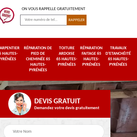
ON VOUS RAPPELLE GRATUITEMENT
ARPENTIER
RÉPARATION DE
TOITURE
RÉPARATION
TRAVAUX
5 HAUTES-
PIED DE
ARDOISE
FAITAGE 65
D'ETANCHÉITÉ
PYRÉNÉES
CHEMINÉE 65
65 HAUTES-
HAUTES-
65 HAUTES-
HAUTES-
PYRÉNÉES
PYRÉNÉES
PYRÉNÉES
PYRÉNÉES
DEVIS GRATUIT
Demandez votre devis gratuitement
Urgence fuite de
es-
Travaux de zinguerie
toiture 65 Hautes-
65 Hautes-Pyrénées