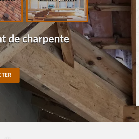
nt de charpente
CTER