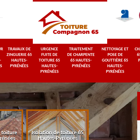
UR
TRAVAUX DE
URGENCE
TRAITEMENT
NETTOYAGE ET
CH
ZINGUERIE 65
FUITE DE
DE CHARPENTE
POSE DE
6
-
HAUTES-
TOITURE 65
65 HAUTES-
GOUTTIÈRE 65
S
PYRÉNÉES
HAUTES-
PYRÉNÉES
HAUTES-
PYRÉNÉES
PYRÉNÉES
 toiture
Isolation de toiture 65
Couvreur 65 Haut
rénées
Hautes-Pyrénées
Pyrénées