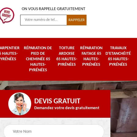
ON VOUS RAPPELLE GRATUITEMENT
ARPENTIER
RÉPARATION DE
TOITURE
RÉPARATION
TRAVAUX
5 HAUTES-
PIED DE
ARDOISE
FAITAGE 65
D'ETANCHÉITÉ
PYRÉNÉES
CHEMINÉE 65
65 HAUTES-
HAUTES-
65 HAUTES-
HAUTES-
PYRÉNÉES
PYRÉNÉES
PYRÉNÉES
PYRÉNÉES
DEVIS GRATUIT
Demandez votre devis gratuitement
Urgence fuite de
es-
Travaux de zinguerie
toiture 65 Hautes-
65 Hautes-Pyrénées