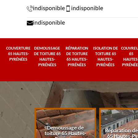
indisponible
indisponible
indisponible
COUVERTURE
DEMOUSSAGE
RÉPARATION
ISOLATION DE
COUVRE
65 HAUTES-
DE TOITURE 65
DE TOITURE
TOITURE 65
65
PYRÉNÉES
HAUTES-
65 HAUTES-
HAUTES-
HAUTES
PYRÉNÉES
PYRÉNÉES
PYRÉNÉES
PYRÉNÉE
Demoussage de
 65 Hautes-
Réparation de
toiture 65 Hautes-
énées
65 Hautes-Py