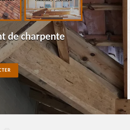
nt de charpente
CTER