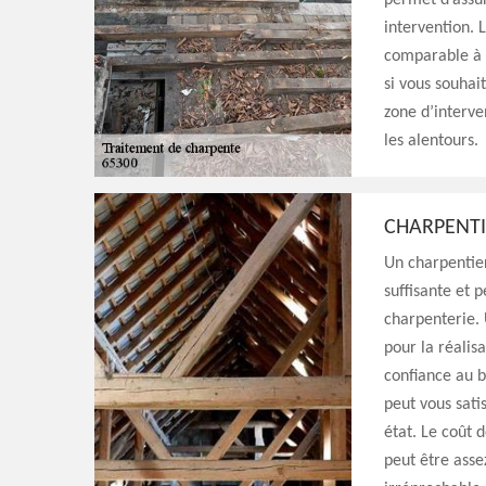
permet d’assur
intervention. 
comparable à l
si vous souhai
zone d’interve
les alentours.
CHARPENTI
Un charpentier
suffisante et p
charpenterie. 
pour la réalis
confiance au b
peut vous sati
état. Le coût 
peut être asse