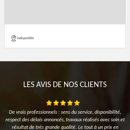
indisponible
LES AVIS DE NOS CLIENTS
De vrais professionnels : sens du service, disponibilité,
es
respect des délais annoncés, travaux réalisés avec soin et
i
nt
résultat de très grande qualité. Le tout à un prix en
a