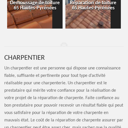
-
Demoussage de toiture
Réparation de toiture
65 Hautes-Pyrénées
65 Hautes-Pyrénées
CHARPENTIER
Un charpentier est une personne qui dispose une connaissance
fiable, suffisante et pertinente pour tout type d’activité
réalisable pour une charpenterie. Un charpentier est le
prestataire qui mérite votre confiance pour la réalisation de
votre projet de la réparation de charpente. Faite confiance au
bon prestataire pour pouvoir recevoir un résultat fiable qui peut
vous satisfaire pour la réparation de votre charpente en
mauvais état. Le coût de la réparation de charpente assurer par
un charpentier peut être assez cher, mais sachez que la qualité