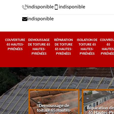
indisponible
indisponible
indisponible
COUVERTURE
DEMOUSSAGE
RÉPARATION
ISOLATION DE
COUVRE
65 HAUTES-
DE TOITURE 65
DE TOITURE
TOITURE 65
65
PYRÉNÉES
HAUTES-
65 HAUTES-
HAUTES-
HAUTES
PYRÉNÉES
PYRÉNÉES
PYRÉNÉES
PYRÉNÉE
Demoussage de
 65 Hautes-
Réparation de
toiture 65 Hautes-
énées
65 Hautes-Py