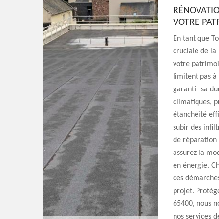
RÉNOVATIO
VOTRE PAT
En tant que T
cruciale de la
votre patrimoi
limitent pas à
garantir sa du
climatiques, pr
étanchéité eff
subir des infil
de réparation 
assurez la mod
en énergie. C
ces démarches
projet. Protége
65400, nous no
nos services d