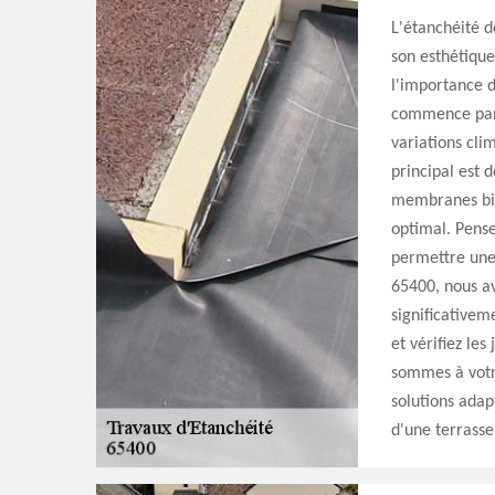
L'étanchéité d
son esthétiqu
l'importance d
commence par u
variations cli
principal est 
membranes bit
optimal. Pense
permettre une 
65400, nous av
significativem
et vérifiez le
sommes à votre
solutions adap
d'une terrasse