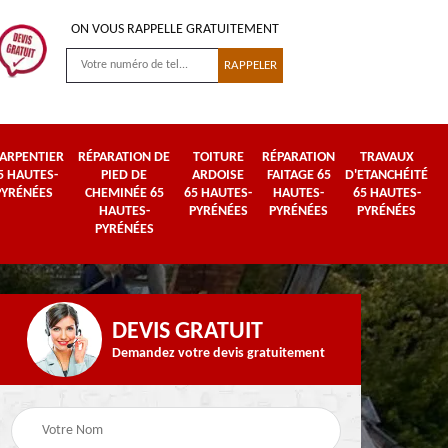
ON VOUS RAPPELLE GRATUITEMENT
ARPENTIER
RÉPARATION DE
TOITURE
RÉPARATION
TRAVAUX
5 HAUTES-
PIED DE
ARDOISE
FAITAGE 65
D'ETANCHÉITÉ
PYRÉNÉES
CHEMINÉE 65
65 HAUTES-
HAUTES-
65 HAUTES-
HAUTES-
PYRÉNÉES
PYRÉNÉES
PYRÉNÉES
PYRÉNÉES
DEVIS GRATUIT
Demandez votre devis gratuitement
Urgence fuite de
es-
Travaux de zinguerie
toiture 65 Hautes-
65 Hautes-Pyrénées