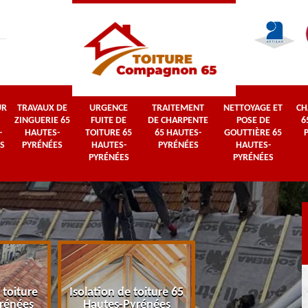
UR
TRAVAUX DE
URGENCE
TRAITEMENT
NETTOYAGE ET
CH
ZINGUERIE 65
FUITE DE
DE CHARPENTE
POSE DE
6
-
HAUTES-
TOITURE 65
65 HAUTES-
GOUTTIÈRE 65
S
PYRÉNÉES
HAUTES-
PYRÉNÉES
HAUTES-
PYRÉNÉES
PYRÉNÉES
 toiture
Isolation de toiture 65
Couvreur 65 Haut
rénées
Hautes-Pyrénées
Pyrénées