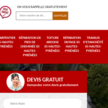
ON VOUS RAPPELLE GRATUITEMENT
ARPENTIER
RÉPARATION DE
TOITURE
RÉPARATION
TRAVAUX
5 HAUTES-
PIED DE
ARDOISE
FAITAGE 65
D'ETANCHÉITÉ
PYRÉNÉES
CHEMINÉE 65
65 HAUTES-
HAUTES-
65 HAUTES-
HAUTES-
PYRÉNÉES
PYRÉNÉES
PYRÉNÉES
PYRÉNÉES
DEVIS GRATUIT
Demandez votre devis gratuitement
Urgence fuite de
es-
Travaux de zinguerie
toiture 65 Hautes-
65 Hautes-Pyrénées