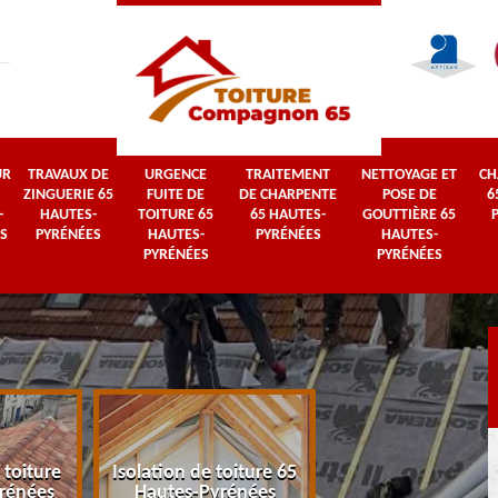
UR
TRAVAUX DE
URGENCE
TRAITEMENT
NETTOYAGE ET
CH
ZINGUERIE 65
FUITE DE
DE CHARPENTE
POSE DE
6
-
HAUTES-
TOITURE 65
65 HAUTES-
GOUTTIÈRE 65
S
PYRÉNÉES
HAUTES-
PYRÉNÉES
HAUTES-
PYRÉNÉES
PYRÉNÉES
 toiture
Isolation de toiture 65
Couvreur 65 Haut
rénées
Hautes-Pyrénées
Pyrénées