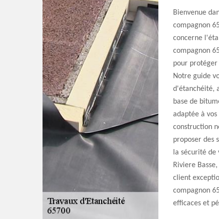
Bienvenue dans
compagnon 65"
concerne l'éta
compagnon 65,
pour protéger 
Notre guide vo
d'étanchéité, 
base de bitume
adaptée à vos 
construction n
proposer des s
la sécurité de
Riviere Basse,
client excepti
compagnon 65 p
efficaces et p