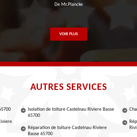
De Mr.Plancke
VOIR PLUS
AUTRES SERVICES
 65700
Isolation de toiture Castelnau Riviere Basse
Cha
65700
iviere
Rép
Réparation de toiture Castelnau Riviere
Riv
Basse 65700