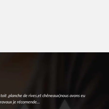
 toit ,planche de rives,et chêneaux)nous avons eu
Nous avons 
s travaux je récomende…