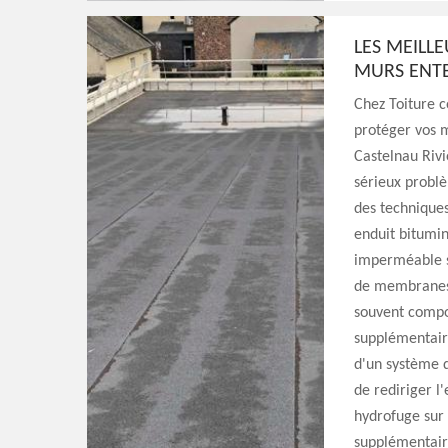
LES MEILL
MURS ENT
Chez Toiture 
protéger vos m
Castelnau Rivi
sérieux probl
des techniques
enduit bitumin
imperméable su
de membranes 
souvent compo
supplémentaire
d'un système d
de rediriger l'
hydrofuge sur 
supplémentair