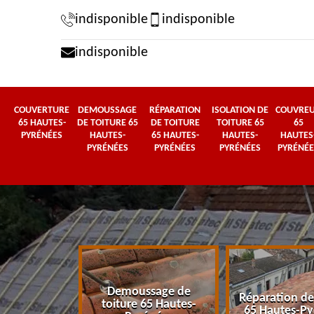
indisponible
indisponible
indisponible
COUVERTURE
DEMOUSSAGE
RÉPARATION
ISOLATION DE
COUVRE
65 HAUTES-
DE TOITURE 65
DE TOITURE
TOITURE 65
65
PYRÉNÉES
HAUTES-
65 HAUTES-
HAUTES-
HAUTES
PYRÉNÉES
PYRÉNÉES
PYRÉNÉES
PYRÉNÉE
Demoussage de
 65 Hautes-
Réparation de
toiture 65 Hautes-
énées
65 Hautes-Py