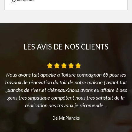
indisponible
LES AVIS DE NOS CLIENTS
Nous avons fait appelle à Toiture compagnon 65 pour les
travaux de rénovation du toit de notre maison ( avant toit
T
n
,planche de rives,et chêneaux)nous avons eu affaire à des
gens très sinpatique compétent nous très satisfait de la
réalisation des travaux je récomende…
De Mr.Plancke