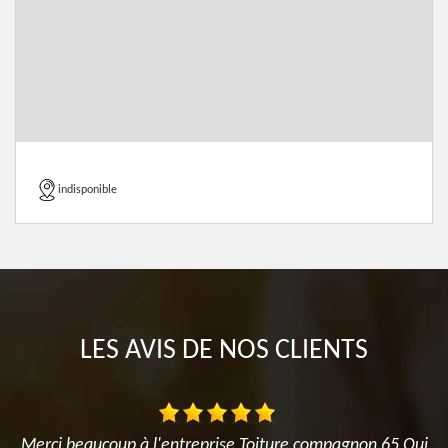
indisponible
LES AVIS DE NOS CLIENTS
Merci beaucoup à l'entreprise Toiture compagnon 65 Qui
J