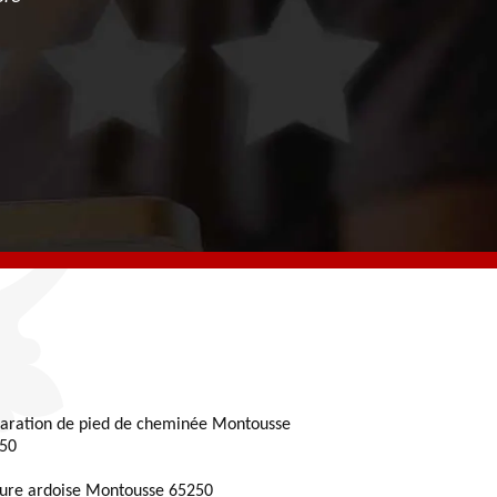
aration de pied de cheminée Montousse
50
ture ardoise Montousse 65250