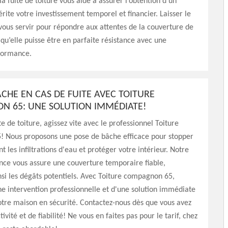
la fuite de toiture vous aide à assurer l’obtention d’un
érite votre investissement temporel et financier. Laisser le
vous servir pour répondre aux attentes de la couverture de
 qu’elle puisse être en parfaite résistance avec une
formance.
ÂCHE EN CAS DE FUITE AVEC TOITURE
 65: UNE SOLUTION IMMÉDIATE!
e de toiture, agissez vite avec le professionnel Toiture
 Nous proposons une pose de bâche efficace pour stopper
les infiltrations d'eau et protéger votre intérieur. Notre
nce vous assure une couverture temporaire fiable,
si les dégâts potentiels. Avec Toiture compagnon 65,
ne intervention professionnelle et d'une solution immédiate
tre maison en sécurité. Contactez-nous dès que vous avez
ivité et de fiabilité! Ne vous en faites pas pour le tarif, chez