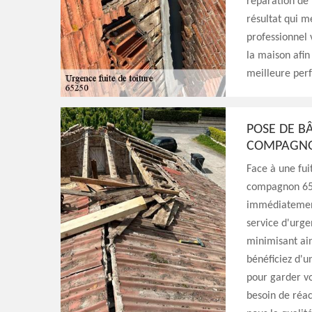
réparation de 
résultat qui m
professionnel 
la maison afin
meilleure per
POSE DE B
COMPAGNON
Face à une fuit
compagnon 65!
immédiatement 
service d'urge
minimisant ain
bénéficiez d'u
pour garder vo
besoin de réact