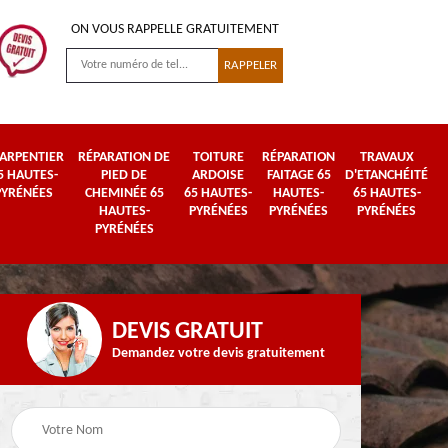
ON VOUS RAPPELLE GRATUITEMENT
ARPENTIER
RÉPARATION DE
TOITURE
RÉPARATION
TRAVAUX
5 HAUTES-
PIED DE
ARDOISE
FAITAGE 65
D'ETANCHÉITÉ
PYRÉNÉES
CHEMINÉE 65
65 HAUTES-
HAUTES-
65 HAUTES-
HAUTES-
PYRÉNÉES
PYRÉNÉES
PYRÉNÉES
PYRÉNÉES
DEVIS GRATUIT
Demandez votre devis gratuitement
Urgence fuite de
es-
Travaux de zinguerie
toiture 65 Hautes-
65 Hautes-Pyrénées