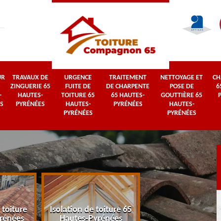
UR
TRAVAUX DE
URGENCE
TRAITEMENT
NETTOYAGE ET
CH
ZINGUERIE 65
FUITE DE
DE CHARPENTE
POSE DE
6
-
HAUTES-
TOITURE 65
65 HAUTES-
GOUTTIÈRE 65
S
PYRÉNÉES
HAUTES-
PYRÉNÉES
HAUTES-
PYRÉNÉES
PYRÉNÉES
 toiture
Isolation de toiture 65
Couvreur 65 Haut
rénées
Hautes-Pyrénées
Pyrénées