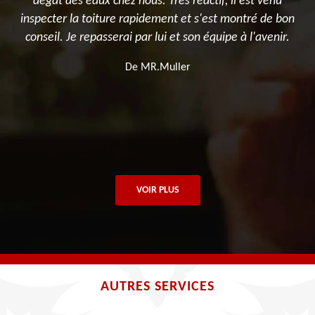
dégât des eaux chez nous. Très réactif, il est venu
r
inspecter la toiture rapidement et s'est montré de bon
conseil. Je repasserai par lui et son équipe à l'avenir.
d
De MR.Muller
VOIR PLUS
AUTRES SERVICES