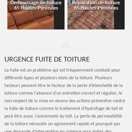
-
Demoussage de toiture
Réparation de toiture
65 Hautes-Pyrénées
65 Hautes-Pyrénées
URGENCE FUITE DE TOITURE
La fuite est un problème qui est fréquemment constaté pour
différents types et plusieurs états de la toiture. Plusieurs
facteurs peuvent être le facteur de la perte d’étanchéité de la
toiture comme l’absence d’un entretien correct et régulier, le
non-respect de la mise en œuvre des actions préventive contre
la fuite de toiture comme le traitement d’hydrofuge de toit et
peut être aussi, l’ancienneté du toit. La perte de perméabilité
de la toiture nécessite un agissement rapide et pourquoi pas
une demande d’intervention en urgence pour éviter des