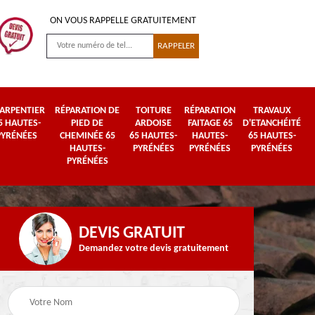
ON VOUS RAPPELLE GRATUITEMENT
ARPENTIER
RÉPARATION DE
TOITURE
RÉPARATION
TRAVAUX
5 HAUTES-
PIED DE
ARDOISE
FAITAGE 65
D'ETANCHÉITÉ
PYRÉNÉES
CHEMINÉE 65
65 HAUTES-
HAUTES-
65 HAUTES-
HAUTES-
PYRÉNÉES
PYRÉNÉES
PYRÉNÉES
PYRÉNÉES
DEVIS GRATUIT
Demandez votre devis gratuitement
Urgence fuite de
es-
Travaux de zinguerie
toiture 65 Hautes-
65 Hautes-Pyrénées