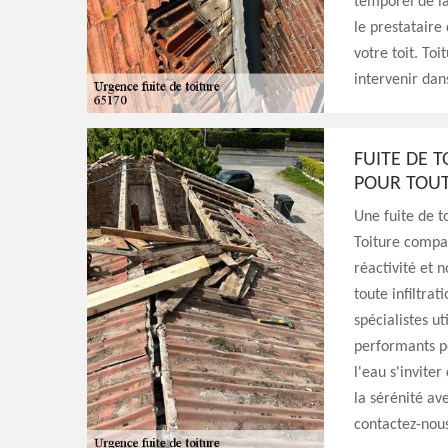
temporel de la
le prestataire 
votre toit. To
intervenir dan
FUITE DE 
POUR TOUT
Une fuite de t
Toiture compa
réactivité et 
toute infiltra
spécialistes u
performants p
l'eau s'invite
la sérénité ave
contactez-nous