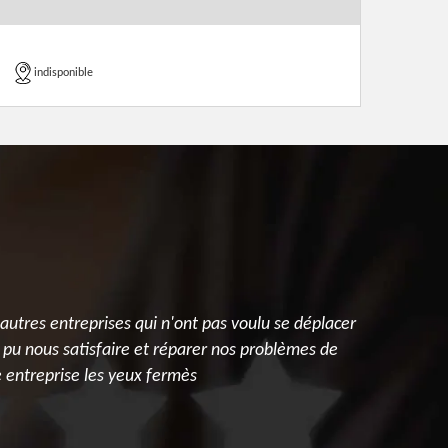
indisponible
autres entreprises qui n'ont pas voulu se déplacer
J'ai contact
 pu nous satisfaire et réparer nos problèmes de
il me les a
 entreprise les yeux fermès