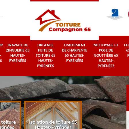
UR
TRAVAUX DE
URGENCE
TRAITEMENT
NETTOYAGE ET
CH
ZINGUERIE 65
FUITE DE
DE CHARPENTE
POSE DE
6
-
HAUTES-
TOITURE 65
65 HAUTES-
GOUTTIÈRE 65
S
PYRÉNÉES
HAUTES-
PYRÉNÉES
HAUTES-
PYRÉNÉES
PYRÉNÉES
 toiture
Isolation de toiture 65
Couvreur 65 Haut
rénées
Hautes-Pyrénées
Pyrénées