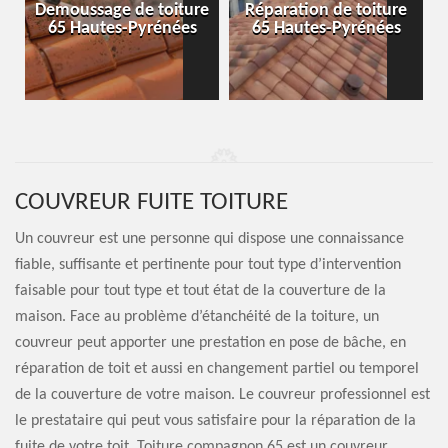
-
Demoussage de toiture
Réparation de toiture
65 Hautes-Pyrénées
65 Hautes-Pyrénées
COUVREUR FUITE TOITURE
Un couvreur est une personne qui dispose une connaissance
fiable, suffisante et pertinente pour tout type d’intervention
faisable pour tout type et tout état de la couverture de la
maison. Face au problème d’étanchéité de la toiture, un
couvreur peut apporter une prestation en pose de bâche, en
réparation de toit et aussi en changement partiel ou temporel
de la couverture de votre maison. Le couvreur professionnel est
le prestataire qui peut vous satisfaire pour la réparation de la
fuite de votre toit. Toiture compagnon 65 est un couvreur