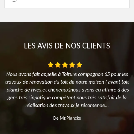
LES AVIS DE NOS CLIENTS
ur
Nous avons fait appelle à Toiture compagnon 65 pour les
J
travaux de rénovation du toit de notre maison ( avant toit
P
s
,planche de rives,et chêneaux)nous avons eu affaire à des
gens très sinpatique compétent nous très satisfait de la
M
réalisation des travaux je récomende…
De Mr.Plancke