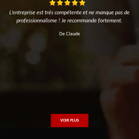
ur
L’entreprise est très compétente et ne manque pas de
M
professionnalisme ! Je recommande fortement.
n
s
De Claude
VOIR PLUS