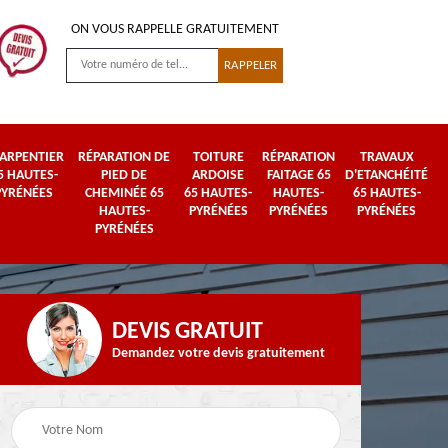
ON VOUS RAPPELLE GRATUITEMENT
ARPENTIER
RÉPARATION DE
TOITURE
RÉPARATION
TRAVAUX
5 HAUTES-
PIED DE
ARDOISE
FAITAGE 65
D'ETANCHÉITÉ
PYRÉNÉES
CHEMINÉE 65
65 HAUTES-
HAUTES-
65 HAUTES-
HAUTES-
PYRÉNÉES
PYRÉNÉES
PYRÉNÉES
PYRÉNÉES
DEVIS GRATUIT
Demandez votre devis gratuitement
Urgence fuite de
es-
Travaux de zinguerie
toiture 65 Hautes-
65 Hautes-Pyrénées