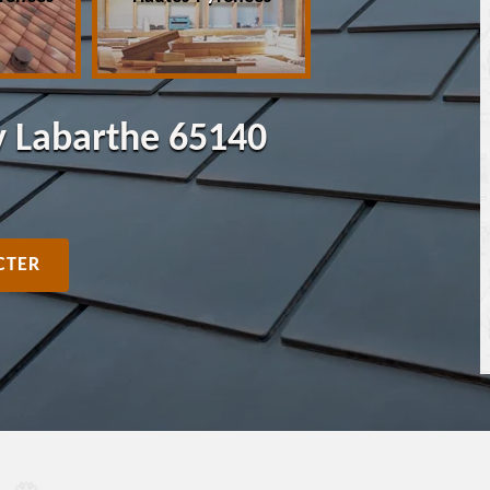
y Labarthe 65140
CTER