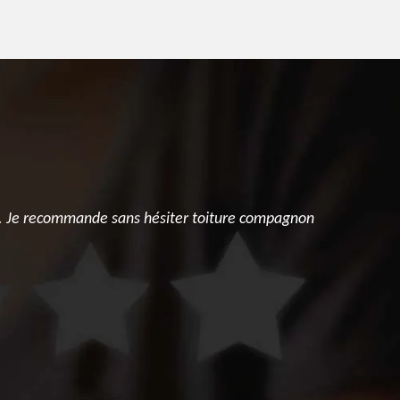
ion. Je recommande sans hésiter toiture compagnon
Je partage 