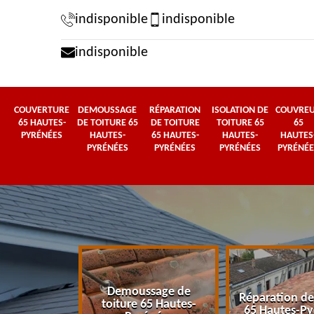
indisponible
indisponible
indisponible
COUVERTURE
DEMOUSSAGE
RÉPARATION
ISOLATION DE
COUVRE
65 HAUTES-
DE TOITURE 65
DE TOITURE
TOITURE 65
65
PYRÉNÉES
HAUTES-
65 HAUTES-
HAUTES-
HAUTES
PYRÉNÉES
PYRÉNÉES
PYRÉNÉES
PYRÉNÉE
Demoussage de
 65 Hautes-
Réparation de
toiture 65 Hautes-
énées
65 Hautes-Py