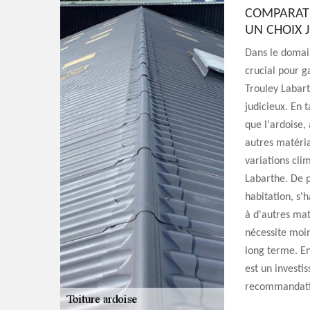
COMPARATI
UN CHOIX J
Dans le domain
crucial pour g
Trouley Labart
judicieux. En 
que l'ardoise,
autres matéria
variations cli
Labarthe. De p
habitation, s'
à d'autres mat
nécessite moin
long terme. En
est un investi
recommandatio