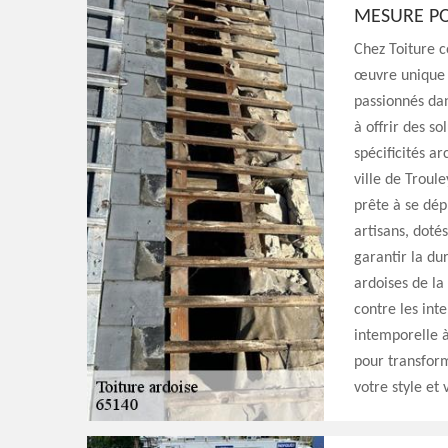
MESURE PO
Chez Toiture 
œuvre unique q
passionnés da
à offrir des so
spécificités a
ville de Troul
prête à se dép
artisans, dotés
garantir la dur
ardoises de la
contre les int
intemporelle 
pour transform
votre style et 